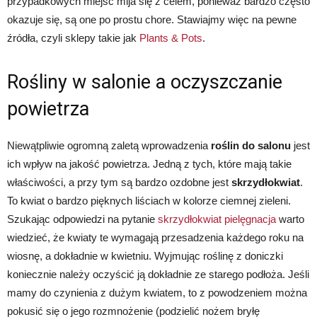
przypadkowych miejsc mija się z celem, ponieważ bardzo często
okazuje się, są one po prostu chore. Stawiajmy więc na pewne
źródła, czyli sklepy takie jak
Plants & Pots
.
Rośliny w salonie a oczyszczanie
powietrza
Niewątpliwie ogromną zaletą wprowadzenia
roślin do salonu
jest
ich wpływ na jakość powietrza. Jedną z tych, które mają takie
właściwości, a przy tym są bardzo ozdobne jest
skrzydłokwiat
.
To kwiat o bardzo pięknych liściach w kolorze ciemnej zieleni.
Szukając odpowiedzi na pytanie
skrzydłokwiat pielęgnacja
warto
wiedzieć, że kwiaty te wymagają przesadzenia każdego roku na
wiosnę, a dokładnie w kwietniu. Wyjmując roślinę z doniczki
koniecznie należy oczyścić ją dokładnie ze starego podłoża. Jeśli
mamy do czynienia z dużym kwiatem, to z powodzeniem można
pokusić się o jego rozmnożenie (podzielić nożem bryłę