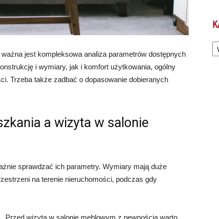
K
Ka
ważna jest kompleksowa analiza parametrów dostępnych
nstrukcję i wymiary, jak i komfort użytkowania, ogólny
ści. Trzeba także zadbać o dopasowanie dobieranych
zkania a wizyta w salonie
uważnie sprawdzać ich parametry. Wymiary mają duże
estrzeni na terenie nieruchomości, podczas gdy
Przed wizytą w salonie meblowym z pewnością warto