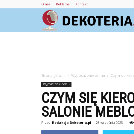
O nas
Reklama
Kontakt
Strona główna
Wyposażenie domu
Czym się kie
Wyposażenie domu
CZYM SIĘ KIER
SALONIE MEBL
Przez
Redakcja Dekoteria.pl
-
28 września 2023