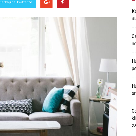
ierkaj) na Twitterze
Ko
d
C
n
H
p
Hu
o
Co
kl
za