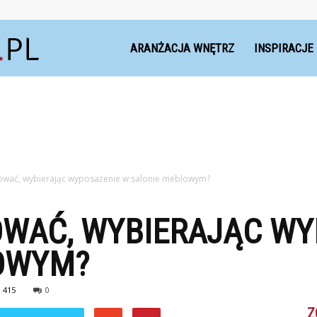
Dekoteria.pl
ARANŻACJA WNĘTRZ
INSPIRACJE
rować, wybierając wyposażenie w salonie meblowym?
OWAĆ, WYBIERAJĄC W
OWYM?
415
0
Z