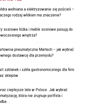
łdra wełniana a elektryzowanie się pościeli –
laczego rodzaj włókien ma znaczenie?
zy sosnowe łóżka i meble sosnowe pasują do
owoczesnego wnętrza?
urtownia pneumatyczna Martech – jak wybrać
ewnego dostawcę dla przemysłu?
rt szklanek i szkła gastronomicznego dla firm
raz sklepów
raz cieplejsze lata w Polsce. Jak wybrać
imatyzację, która nie zrujnuje portfela i
dba...