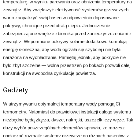
temperaturę, w wyniku parowania oraz obniżenia temperatury na
zewnątrz. Aby zwiększyć efektywność systemów grzewczych
warto zaopatrzyć swój basen w odpowiednio dopasowane
pokrywy, chroniące przed utratą ciepła. Jednocześnie
zabezpieczą one wnętrze zbiornika przed zanieczyszczeniami z
zewnątrz. Wspomniane pokrywy solarne dodatkowo kumulują
energię słoneczną, aby woda ogrzała się szybciej i nie była
narażona na wychładzanie. Pamiętaj jednak, aby pokrycie nie
było zbyt szczelne — wolna przestrzeń po bokach pozwoli całej
konstrukcji na swobodną cyrkulację powietrza.
Gadżety
W utrzymywaniu optymalnej temperatury wody pomogą Ci
termometry. Natomiast do prawidłowej instalacji całego systemu
niezbędne będą złącza, dysze, nakrętki, uszczelki czy węże. Tak
duży wybór poszczególnych elementów sprawia, że możesz
podłączać rozmaite systemy grzewcze do różnych basenów, z