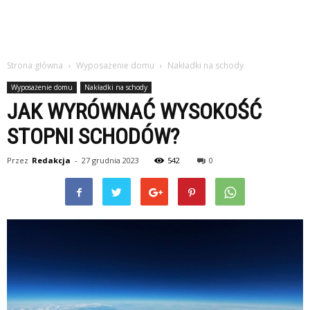
Strona główna
Wyposażenie domu
Nakładki na schody
Wyposażenie domu
Nakładki na schody
JAK WYRÓWNAĆ WYSOKOŚĆ
STOPNI SCHODÓW?
Przez
Redakcja
-
27 grudnia 2023
542
0