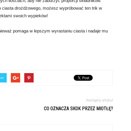
h ilościach, aby nie zaburzyć proporcji składników.
do ciasta drożdżowego, możesz wypróbować ten trik w
efektami swoich wypieków!
onieważ pomaga w lepszym wyrastaniu ciasta i nadaje mu
ter
Następny artykuł
CO OZNACZA SKOK PRZEZ MIOTŁĘ?