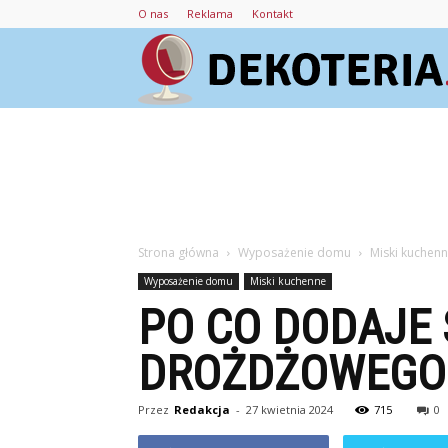
O nas
Reklama
Kontakt
Strona główna
Wyposażenie domu
Miski kuchen
Wyposażenie domu
Miski kuchenne
PO CO DODAJE 
DROŻDŻOWEGO
Przez
Redakcja
-
27 kwietnia 2024
715
0