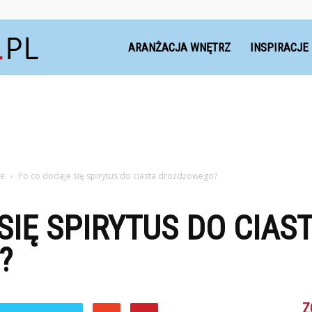
Dekoteria.pl
ARANŻACJA WNĘTRZ
INSPIRACJE
ne
Po co dodaje się spirytus do ciasta drożdżowego?
SIĘ SPIRYTUS DO CIAS
?
Z