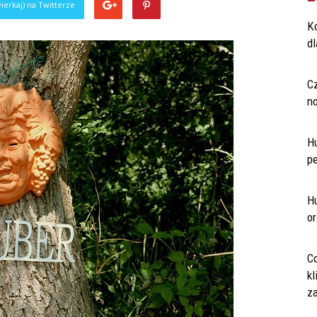
ierkaj) na Twitterze
Ko
d
C
n
H
p
Hu
o
Co
kl
za