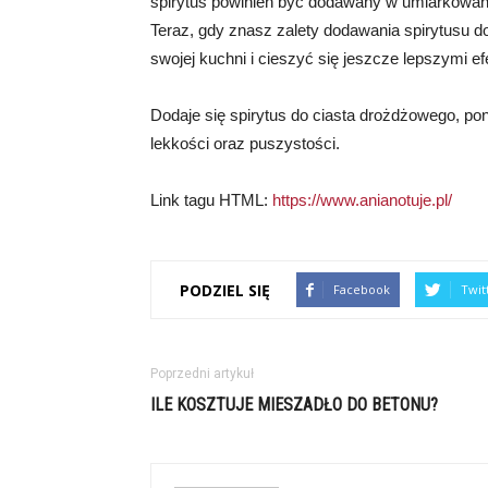
spirytus powinien być dodawany w umiarkowanyc
Teraz, gdy znasz zalety dodawania spirytusu 
swojej kuchni i cieszyć się jeszcze lepszymi 
Dodaje się spirytus do ciasta drożdżowego, p
lekkości oraz puszystości.
Link tagu HTML:
https://www.anianotuje.pl/
PODZIEL SIĘ
Facebook
Twit
Poprzedni artykuł
ILE KOSZTUJE MIESZADŁO DO BETONU?