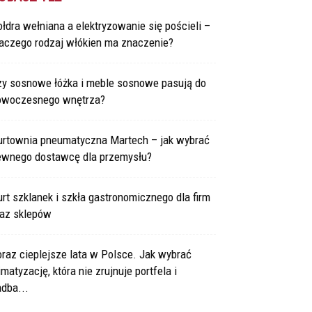
łdra wełniana a elektryzowanie się pościeli –
laczego rodzaj włókien ma znaczenie?
zy sosnowe łóżka i meble sosnowe pasują do
owoczesnego wnętrza?
urtownia pneumatyczna Martech – jak wybrać
ewnego dostawcę dla przemysłu?
rt szklanek i szkła gastronomicznego dla firm
raz sklepów
raz cieplejsze lata w Polsce. Jak wybrać
imatyzację, która nie zrujnuje portfela i
dba...