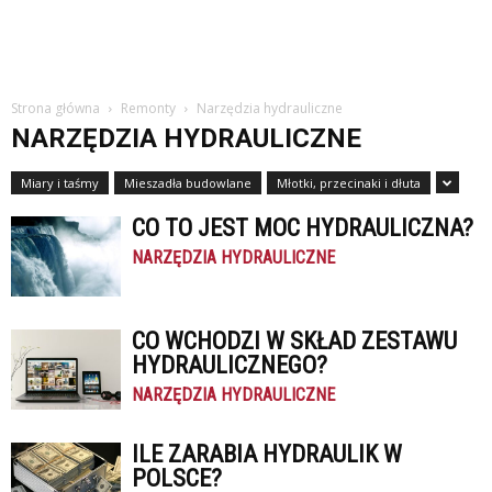
Strona główna
Remonty
Narzędzia hydrauliczne
NARZĘDZIA HYDRAULICZNE
Miary i taśmy
Mieszadła budowlane
Młotki, przecinaki i dłuta
CO TO JEST MOC HYDRAULICZNA?
NARZĘDZIA HYDRAULICZNE
CO WCHODZI W SKŁAD ZESTAWU
HYDRAULICZNEGO?
NARZĘDZIA HYDRAULICZNE
ILE ZARABIA HYDRAULIK W
POLSCE?