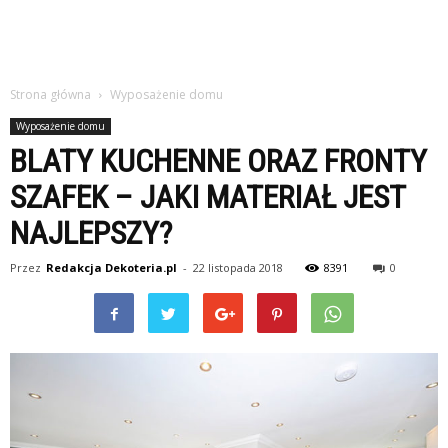
Strona główna
Wyposażenie domu
Wyposażenie domu
BLATY KUCHENNE ORAZ FRONTY
SZAFEK – JAKI MATERIAŁ JEST
NAJLEPSZY?
Przez
Redakcja Dekoteria.pl
-
22 listopada 2018
8391
0