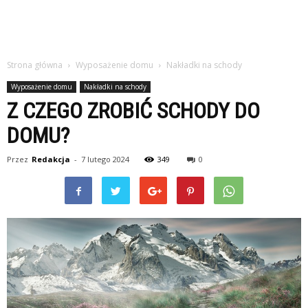
Strona główna
Wyposażenie domu
Nakładki na schody
Wyposażenie domu
Nakładki na schody
Z CZEGO ZROBIĆ SCHODY DO
DOMU?
Przez
Redakcja
-
7 lutego 2024
349
0