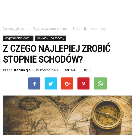
Strona główna
Wyposażenie domu
Nakładki na schody
Wyposażenie domu
Nakładki na schody
Z CZEGO NAJLEPIEJ ZROBIĆ
STOPNIE SCHODÓW?
Przez
Redakcja
-
19 marca 2024
470
0