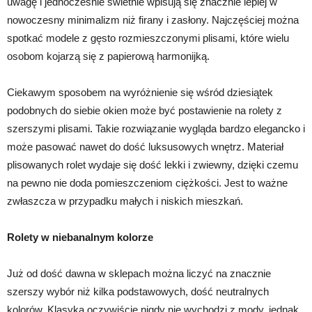
uwagę i jednocześnie świetnie wpisują się znacznie lepiej w
nowoczesny minimalizm niż firany i zasłony. Najczęściej można
spotkać modele z gęsto rozmieszczonymi plisami, które wielu
osobom kojarzą się z papierową harmonijką.
Ciekawym sposobem na wyróżnienie się wśród dziesiątek
podobnych do siebie okien może być postawienie na rolety z
szerszymi plisami. Takie rozwiązanie wygląda bardzo elegancko i
może pasować nawet do dość luksusowych wnętrz. Materiał
plisowanych rolet wydaje się dość lekki i zwiewny, dzięki czemu
na pewno nie doda pomieszczeniom ciężkości. Jest to ważne
zwłaszcza w przypadku małych i niskich mieszkań.
Rolety w niebanalnym kolorze
Już od dość dawna w sklepach można liczyć na znacznie
szerszy wybór niż kilka podstawowych, dość neutralnych
kolorów. Klasyka oczywiście nigdy nie wychodzi z mody, jednak