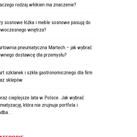
laczego rodzaj włókien ma znaczenie?
zy sosnowe łóżka i meble sosnowe pasują do
owoczesnego wnętrza?
urtownia pneumatyczna Martech – jak wybrać
ewnego dostawcę dla przemysłu?
rt szklanek i szkła gastronomicznego dla firm
raz sklepów
raz cieplejsze lata w Polsce. Jak wybrać
imatyzację, która nie zrujnuje portfela i
dba...