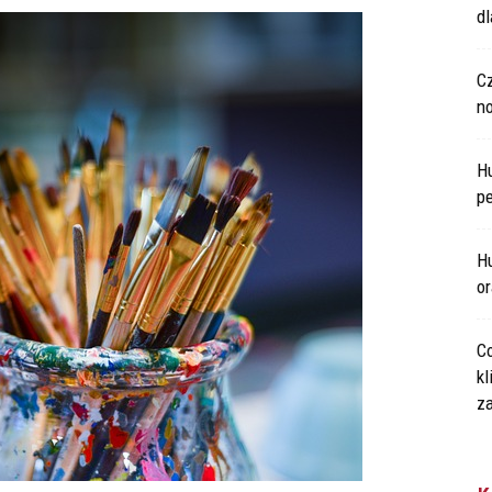
d
C
n
H
p
Hu
o
Co
kl
za