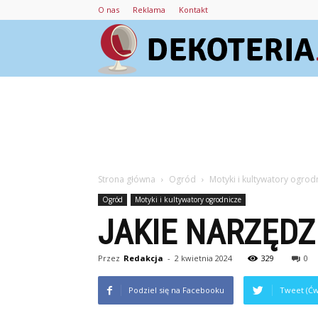
O nas
Reklama
Kontakt
Strona główna
Ogród
Motyki i kultywatory ogrod
Ogród
Motyki i kultywatory ogrodnicze
JAKIE NARZĘDZ
Przez
Redakcja
-
2 kwietnia 2024
329
0
Podziel się na Facebooku
Tweet (Ćw