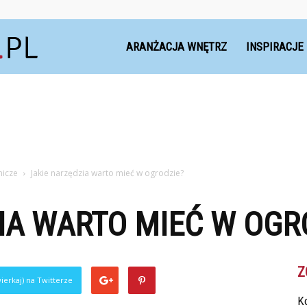
Dekoteria.pl
ARANŻACJA WNĘTRZ
INSPIRACJE
nicze
Jakie narzędzia warto mieć w ogrodzie?
IA WARTO MIEĆ W OGR
Z
ierkaj) na Twitterze
Ko