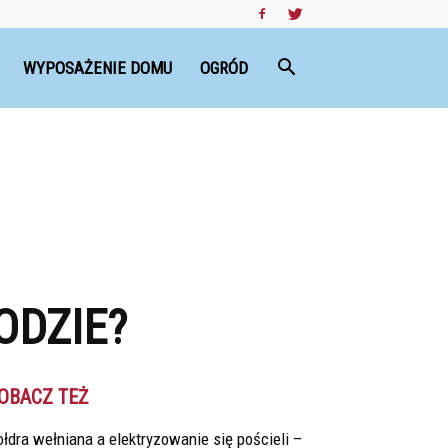
WYPOSAŻENIE DOMU
OGRÓD
ODZIE?
OBACZ TEŻ
łdra wełniana a elektryzowanie się pościeli –