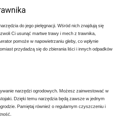
trawnika
narzędzia do jego pielęgnacji. Wśród nich znajdują się
pozwoli Ci usunąć martwe trawy i mech z trawnika,
Aerator pomoże w napowietrzaniu gleby, co wpłynie
omiast przydadzą się do zbierania liści i innych odpadków
wywanie narzędzi ogrodowych. Możesz zainwestować w
stojaki. Dzięki temu narzędzia będą zawsze w jednym
 ogrodzie. Pamiętaj również o regularnym czyszczeniu i
tność.