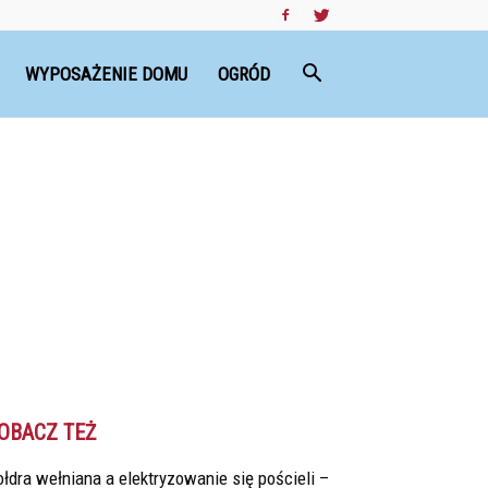
WYPOSAŻENIE DOMU
OGRÓD
OBACZ TEŻ
łdra wełniana a elektryzowanie się pościeli –