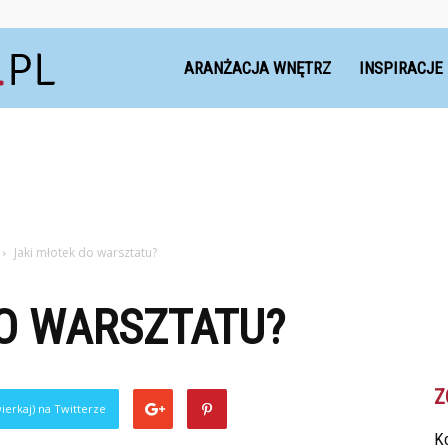
Dekoteria.pl
ARANŻACJA WNĘTRZ
INSPIRACJE
Jaki młotek do warsztatu?
O WARSZTATU?
Z
ierkaj) na Twitterze
Ko