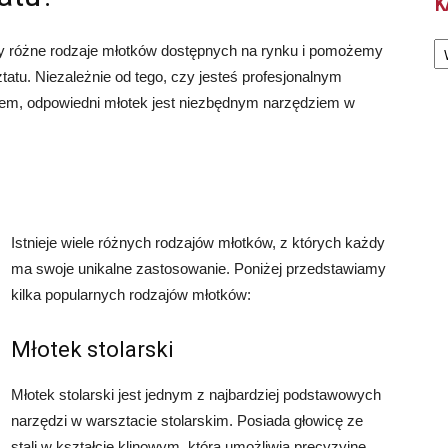
K
Ka
 różne rodzaje młotków dostępnych na rynku i pomożemy
atu. Niezależnie od tego, czy jesteś profesjonalnym
em, odpowiedni młotek jest niezbędnym narzędziem w
Istnieje wiele różnych rodzajów młotków, z których każdy
ma swoje unikalne zastosowanie. Poniżej przedstawiamy
kilka popularnych rodzajów młotków:
Młotek stolarski
Młotek stolarski jest jednym z najbardziej podstawowych
narzędzi w warsztacie stolarskim. Posiada głowicę ze
stali w kształcie klinowym, która umożliwia precyzyjne