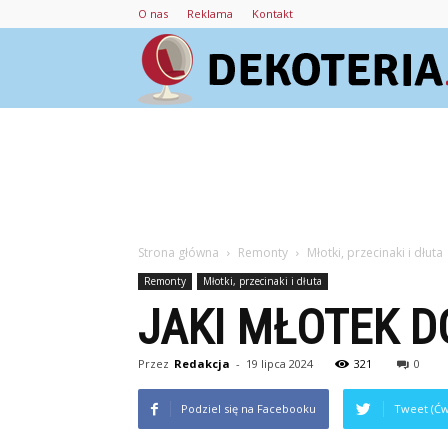
O nas
Reklama
Kontakt
Strona główna
Remonty
Młotki, przecinaki i dłuta
Remonty
Młotki, przecinaki i dłuta
JAKI MŁOTEK D
Przez
Redakcja
-
19 lipca 2024
321
0
Podziel się na Facebooku
Tweet (Ćw