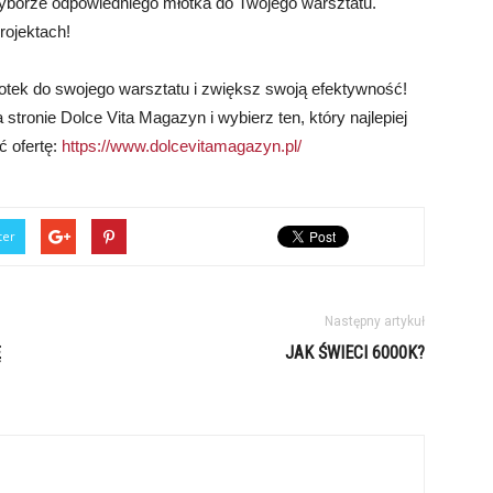
yborze odpowiedniego młotka do Twojego warsztatu.
ojektach!
otek do swojego warsztatu i zwiększ swoją efektywność!
ronie Dolce Vita Magazyn i wybierz ten, który najlepiej
ć ofertę:
https://www.dolcevitamagazyn.pl/
ter
Następny artykuł
Ę
JAK ŚWIECI 6000K?