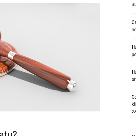
d
C
n
H
p
Hu
o
Co
kl
za
atu?