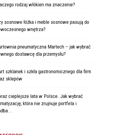
laczego rodzaj włókien ma znaczenie?
zy sosnowe łóżka i meble sosnowe pasują do
owoczesnego wnętrza?
urtownia pneumatyczna Martech – jak wybrać
ewnego dostawcę dla przemysłu?
rt szklanek i szkła gastronomicznego dla firm
raz sklepów
raz cieplejsze lata w Polsce. Jak wybrać
imatyzację, która nie zrujnuje portfela i
dba...