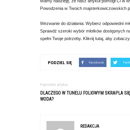
Mamy nadzieję, że nasz artykuł pomógł Ci w w
Powodzenia w Twoich majsterkowiczowskich pr
Wezwanie do działania: Wybierz odpowiedni mł
Sprawdź szeroki wybór młotków dostępnych na st
spełni Twoje potrzeby. Kliknij tutaj, aby zobaczy
PODZIEL SIĘ
Facebook
Twit
Poprzedni artykuł
DLACZEGO W TUNELU FOLIOWYM SKRAPLA SI
WODA?
REDAKCJA