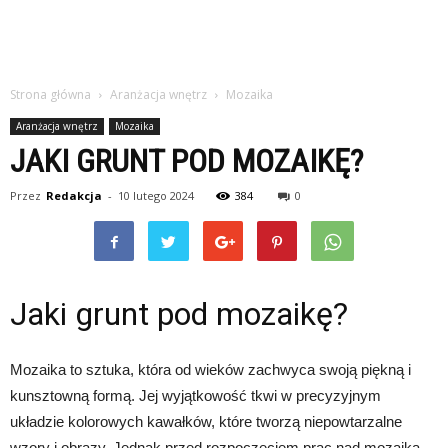
Strona główna
Aranżacja wnętrz
Mozaika
Aranżacja wnętrz
Mozaika
JAKI GRUNT POD MOZAIKĘ?
Przez
Redakcja
-
10 lutego 2024
384
0
Jaki grunt pod mozaikę?
Mozaika to sztuka, która od wieków zachwyca swoją piękną i
kunsztowną formą. Jej wyjątkowość tkwi w precyzyjnym
układzie kolorowych kawałków, które tworzą niepowtarzalne
wzory i obrazy. Jednak przed rozpoczęciem prac nad mozaiką,