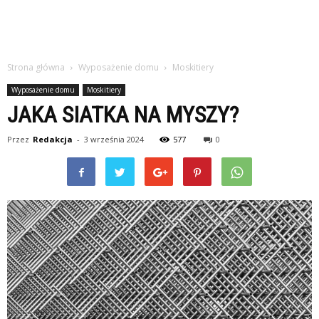
Strona główna
Wyposażenie domu
Moskitiery
Wyposażenie domu
Moskitiery
JAKA SIATKA NA MYSZY?
Przez
Redakcja
-
3 września 2024
577
0