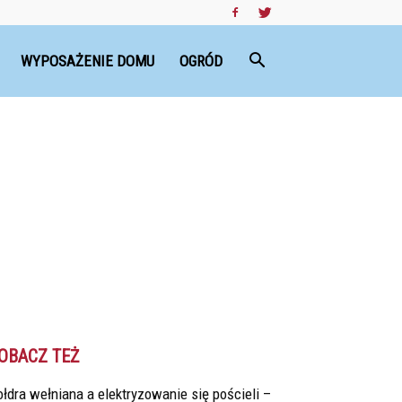
WYPOSAŻENIE DOMU
OGRÓD
OBACZ TEŻ
łdra wełniana a elektryzowanie się pościeli –