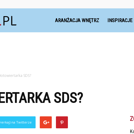
Dekoteria.pl
ARANŻACJA WNĘTRZ
INSPIRACJE
łotowiertarka SDS?
ERTARKA SDS?
Z
ierkaj) na Twitterze
Ko