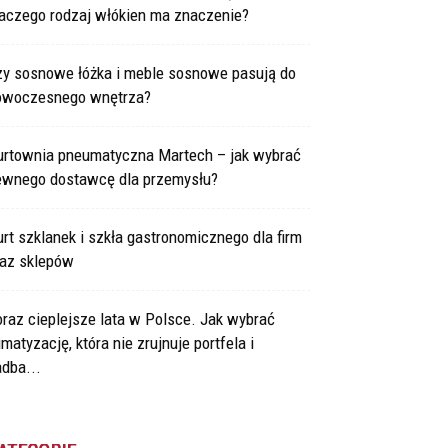
laczego rodzaj włókien ma znaczenie?
zy sosnowe łóżka i meble sosnowe pasują do
owoczesnego wnętrza?
urtownia pneumatyczna Martech – jak wybrać
ewnego dostawcę dla przemysłu?
rt szklanek i szkła gastronomicznego dla firm
raz sklepów
raz cieplejsze lata w Polsce. Jak wybrać
imatyzację, która nie zrujnuje portfela i
dba...