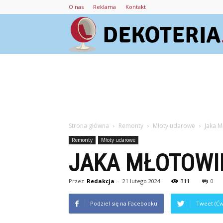
O nas
Reklama
Kontakt
Strona główna
Remonty
Młoty udarowe
Jaka M
Remonty
Młoty udarowe
JAKA MŁOTOWI
Przez
Redakcja
-
21 lutego 2024
311
0
Podziel się na Facebooku
Tweet (Ćw