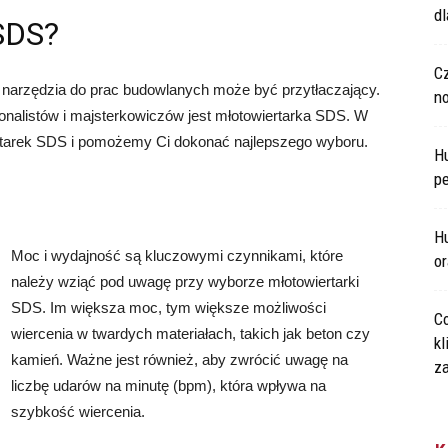
d
SDS?
C
narzędzia do prac budowlanych może być przytłaczający.
n
onalistów i majsterkowiczów jest młotowiertarka SDS. W
rtarek SDS i pomożemy Ci dokonać najlepszego wyboru.
H
p
Hu
Moc i wydajność są kluczowymi czynnikami, które
o
należy wziąć pod uwagę przy wyborze młotowiertarki
SDS. Im większa moc, tym większe możliwości
Co
wiercenia w twardych materiałach, takich jak beton czy
kl
kamień. Ważne jest również, aby zwrócić uwagę na
za
liczbę udarów na minutę (bpm), która wpływa na
szybkość wiercenia.