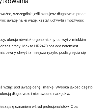
ytkowania
ażne, szczególnie jeśli planujesz długotrwałe prace
róć uwagę na jej wagę, kształt uchwytu i możliwość
cy, oferuje również ergonomiczny uchwyt z miękkim
odczas pracy. Makita HR2470 posiada natomiast
a pewny chwyt i zmniejsza ryzyko poślizgnięcia się
eż wziąć pod uwagę cenę i markę. Wysoka jakość często
ferują długotrwałe i niezawodne narzędzia.
cieszą się uznaniem wśród profesjonalistów. Oba