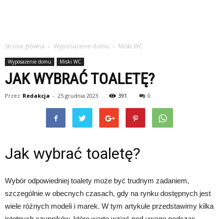
Strona główna
Wyposażenie domu
Miski WC
Wyposażenie domu
Miski WC
JAK WYBRAĆ TOALETĘ?
Przez
Redakcja
-
25 grudnia 2023
391
0
Jak wybrać toaletę?
Wybór odpowiedniej toalety może być trudnym zadaniem,
szczególnie w obecnych czasach, gdy na rynku dostępnych jest
wiele różnych modeli i marek. W tym artykule przedstawimy kilka
istotnych czynników, które warto wziąć pod uwagę podczas