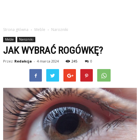
Strona główna
Meble
Narożniki
Meble
Narożniki
JAK WYBRAĆ ROGÓWKĘ?
Przez
Redakcja
-
4 marca 2024
245
0