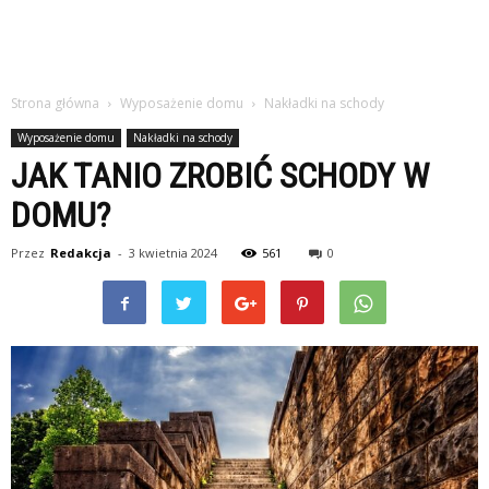
Strona główna
Wyposażenie domu
Nakładki na schody
Wyposażenie domu
Nakładki na schody
JAK TANIO ZROBIĆ SCHODY W
DOMU?
Przez
Redakcja
-
3 kwietnia 2024
561
0