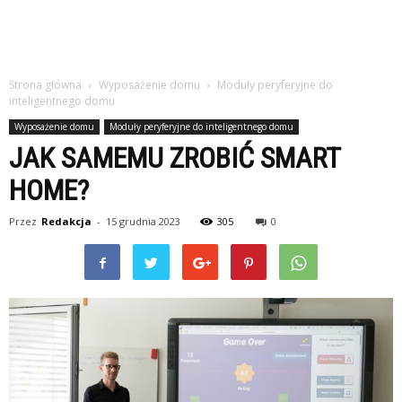
Strona główna
Wyposażenie domu
Moduły peryferyjne do
inteligentnego domu
Wyposażenie domu
Moduły peryferyjne do inteligentnego domu
JAK SAMEMU ZROBIĆ SMART
HOME?
Przez
Redakcja
-
15 grudnia 2023
305
0