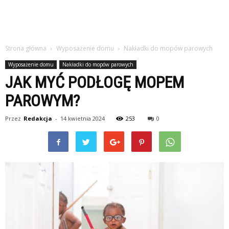
Strona główna
Wyposażenie domu
Nakładki do mopów parowych
Wyposażenie domu
Nakładki do mopów parowych
JAK MYĆ PODŁOGĘ MOPEM
PAROWYM?
Przez
Redakcja
-
14 kwietnia 2024
253
0