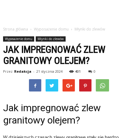
Strona główna
Wyposażenie domu
Młynki do zlewów
Wyposażenie domu
Młynki do zlewów
JAK IMPREGNOWAĆ ZLEW
GRANITOWY OLEJEM?
Przez
Redakcja
-
21 stycznia 2024
401
0
Jak impregnować zlew
granitowy olejem?
W dzisiejszych czasach zlewy granitowe stały się bardzo