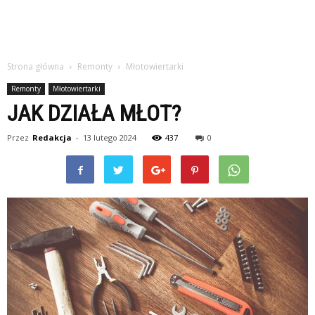
Strona główna
Remonty
Młotowiertarki
Remonty
Młotowiertarki
JAK DZIAŁA MŁOT?
Przez
Redakcja
-
13 lutego 2024
437
0