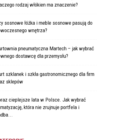
laczego rodzaj włókien ma znaczenie?
zy sosnowe łóżka i meble sosnowe pasują do
owoczesnego wnętrza?
urtownia pneumatyczna Martech – jak wybrać
ewnego dostawcę dla przemysłu?
rt szklanek i szkła gastronomicznego dla firm
raz sklepów
raz cieplejsze lata w Polsce. Jak wybrać
imatyzację, która nie zrujnuje portfela i
dba...