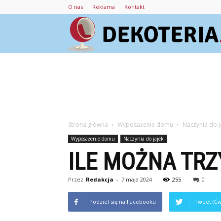
O nas
Reklama
Kontakt
Strona główna
Wyposażenie domu
Naczynia do j
Wyposażenie domu
Naczynia do jajek
ILE MOŻNA TR
Przez
Redakcja
-
7 maja 2024
255
0
Podziel się na Facebooku
Tweet (Ćw