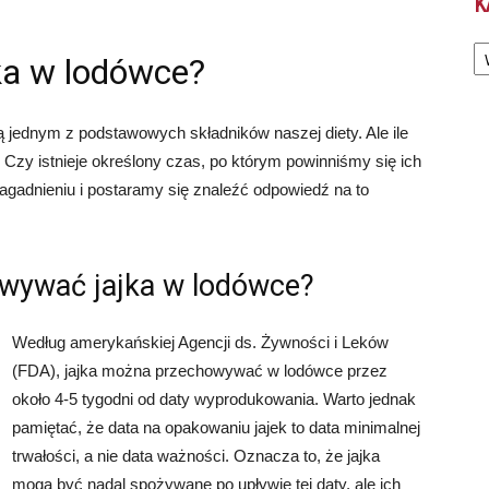
K
Ka
ka w lodówce?
ą jednym z podstawowych składników naszej diety. Ale ile
Czy istnieje określony czas, po którym powinniśmy się ich
agadnieniu i postaramy się znaleźć odpowiedź na to
wywać jajka w lodówce?
Według amerykańskiej Agencji ds. Żywności i Leków
(FDA), jajka można przechowywać w lodówce przez
około 4-5 tygodni od daty wyprodukowania. Warto jednak
pamiętać, że data na opakowaniu jajek to data minimalnej
trwałości, a nie data ważności. Oznacza to, że jajka
mogą być nadal spożywane po upływie tej daty, ale ich