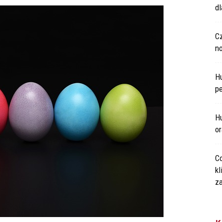
d
C
n
H
p
Hu
o
Co
kl
za