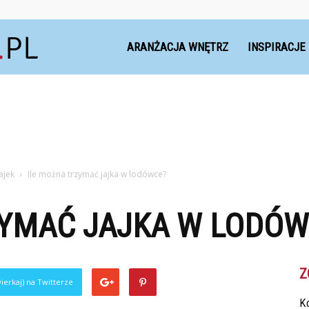
Dekoteria.pl
ARANŻACJA WNĘTRZ
INSPIRACJE
ajek
Ile można trzymać jajka w lodówce?
ZYMAĆ JAJKA W LODÓW
Z
ierkaj) na Twitterze
Ko