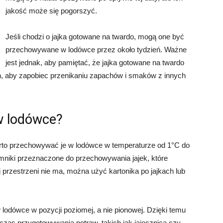
jakość może się pogorszyć.
Jeśli chodzi o jajka gotowane na twardo, mogą one być
przechowywane w lodówce przez około tydzień. Ważne
jest jednak, aby pamiętać, że jajka gotowane na twardo
 aby zapobiec przenikaniu zapachów i smaków z innych
w lodówce?
arto przechowywać je w lodówce w temperaturze od 1°C do
emniki przeznaczone do przechowywania jajek, które
j przestrzeni nie ma, można użyć kartonika po jajkach lub
lodówce w pozycji poziomej, a nie pionowej. Dzięki temu
czas przygotowywania potraw, takich jak jajecznica czy