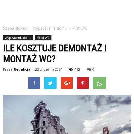
Strona główna
Wyposażenie domu
Miski WC
Wyposażenie domu
Miski WC
ILE KOSZTUJE DEMONTAŻ I
MONTAŻ WC?
Przez
Redakcja
-
25 września 2024
415
0