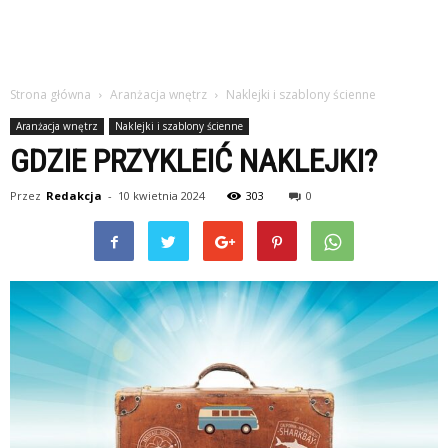
Strona główna
Aranżacja wnętrz
Naklejki i szablony ścienne
Aranżacja wnętrz
Naklejki i szablony ścienne
GDZIE PRZYKLEIĆ NAKLEJKI?
Przez
Redakcja
-
10 kwietnia 2024
303
0