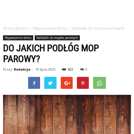
Strona główna
Wyposażenie domu
Nakładki do mopów parowych
Wyposażenie domu
Nakładki do mopów parowych
DO JAKICH PODŁÓG MOP
PAROWY?
Przez
Redakcja
-
19 lipca 2025
303
0