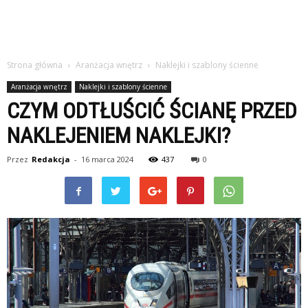
Strona główna
Aranżacja wnętrz
Naklejki i szablony ścienne
Aranżacja wnętrz
Naklejki i szablony ścienne
CZYM ODTŁUŚCIĆ ŚCIANĘ PRZED
NAKLEJENIEM NAKLEJKI?
Przez
Redakcja
-
16 marca 2024
437
0