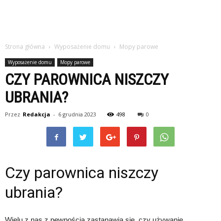
Strona główna
Wyposażenie domu
Mopy parowe
Wyposażenie domu
Mopy parowe
CZY PAROWNICA NISZCZY
UBRANIA?
Przez
Redakcja
-
6 grudnia 2023
498
0
Czy parownica niszczy
ubrania?
Wielu z nas z pewnością zastanawia się, czy używanie