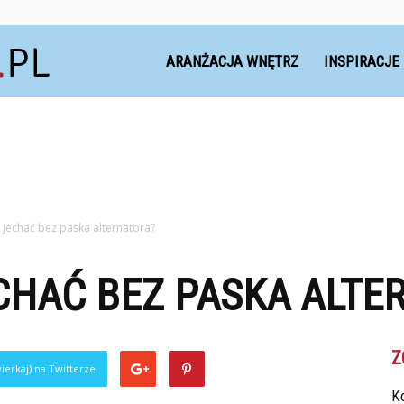
Dekoteria.pl
ARANŻACJA WNĘTRZ
INSPIRACJE
jechać bez paska alternatora?
CHAĆ BEZ PASKA ALTE
Z
ierkaj) na Twitterze
Ko