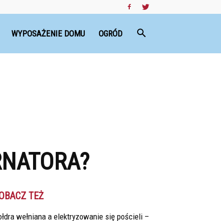
WYPOSAŻENIE DOMU
OGRÓD
RNATORA?
OBACZ TEŻ
łdra wełniana a elektryzowanie się pościeli –