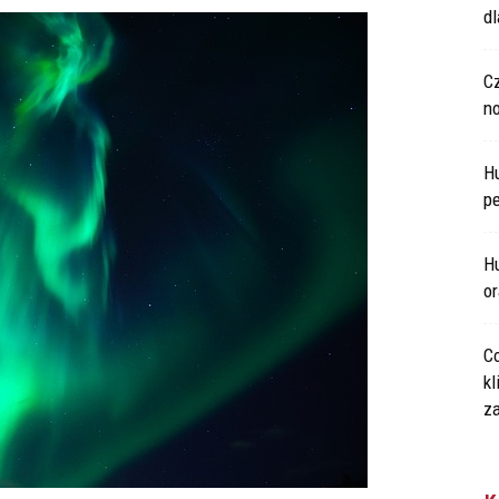
d
C
n
H
p
Hu
o
Co
kl
za