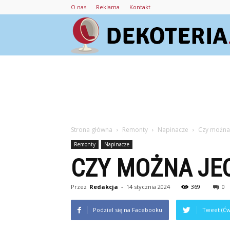
O nas
Reklama
Kontakt
Strona główna
Remonty
Napinacze
Czy można 
Remonty
Napinacze
CZY MOŻNA JE
Przez
Redakcja
-
14 stycznia 2024
369
0
Podziel się na Facebooku
Tweet (Ćw