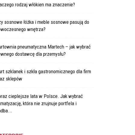
laczego rodzaj włókien ma znaczenie?
zy sosnowe łóżka i meble sosnowe pasują do
owoczesnego wnętrza?
urtownia pneumatyczna Martech – jak wybrać
ewnego dostawcę dla przemysłu?
rt szklanek i szkła gastronomicznego dla firm
raz sklepów
raz cieplejsze lata w Polsce. Jak wybrać
imatyzację, która nie zrujnuje portfela i
dba...