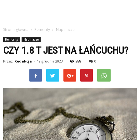
Strona główna
Remonty
Napinacze
Remonty
Napinacze
CZY 1.8 T JEST NA ŁAŃCUCHU?
Przez
Redakcja
-
19 grudnia 2023
288
0