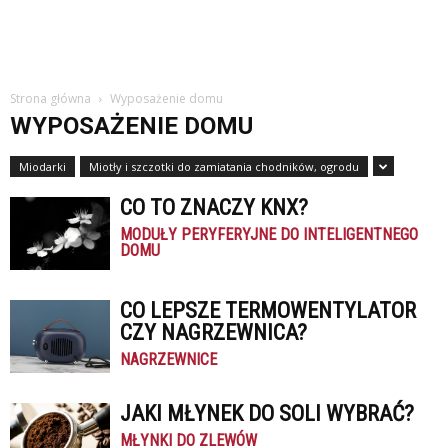
Strona główna
Wyposażenie domu
WYPOSAŻENIE DOMU
Miodarki
Miotły i szczotki do zamiatania chodników, ogrodu
CO TO ZNACZY KNX?
MODUŁY PERYFERYJNE DO INTELIGENTNEGO
DOMU
CO LEPSZE TERMOWENTYLATOR
CZY NAGRZEWNICA?
NAGRZEWNICE
JAKI MŁYNEK DO SOLI WYBRAĆ?
MŁYNKI DO ZLEWÓW