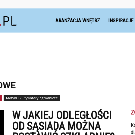
Dekoteria.pl
ARANŻACJA WNĘTRZ
INSPIRACJE
MOWE
Motyki i kultywatory ogrodnicze
Z
W JAKIEJ ODLEGŁOŚCI
OD SĄSIADA MOŻNA
Ko
d