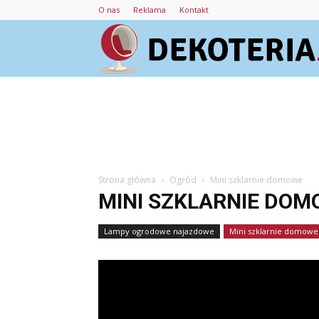
O nas
Reklama
Kontakt
Strona główna
Ogród
Mini szklarnie domowe
MINI SZKLARNIE DO
Lampy ogrodowe najazdowe
Mini szklarnie domowe