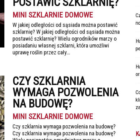
POSTAWIĆ SZKLARNIĘ?
MINI SZKLARNIE DOMOWE
C
n
W jakiej odległości od sąsiada można postawić
szklarnię? W jakiej odległości od sąsiada można
postawić szklarnię? Wielu ogrodników marzy o
H
posiadaniu własnej szklarni, która umożliwi
p
uprawę roślin przez cały...
Hu
o
CZY SZKLARNIA
WYMAGA POZWOLENIA
Co
kl
NA BUDOWĘ?
za
MINI SZKLARNIE DOMOWE
Czy szklarnia wymaga pozwolenia na budowę?
Czy szklarnia wymaga pozwolenia na budowę?
K