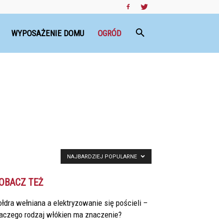
WYPOSAŻENIE DOMU
OGRÓD
NAJBARDZIEJ POPULARNE
OBACZ TEŻ
łdra wełniana a elektryzowanie się pościeli –
laczego rodzaj włókien ma znaczenie?