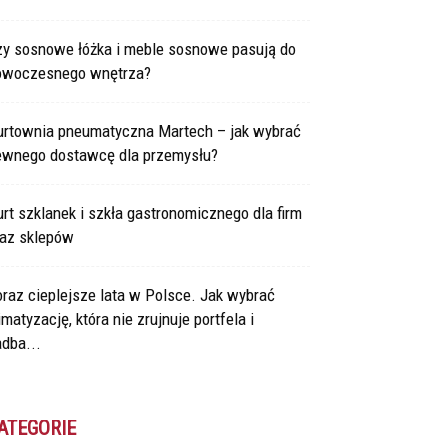
zy sosnowe łóżka i meble sosnowe pasują do
owoczesnego wnętrza?
urtownia pneumatyczna Martech – jak wybrać
ewnego dostawcę dla przemysłu?
rt szklanek i szkła gastronomicznego dla firm
raz sklepów
raz cieplejsze lata w Polsce. Jak wybrać
imatyzację, która nie zrujnuje portfela i
dba...
ATEGORIE