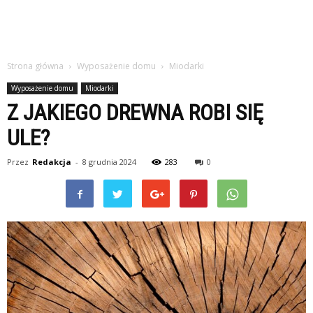
Strona główna
Wyposażenie domu
Miodarki
Wyposażenie domu
Miodarki
Z JAKIEGO DREWNA ROBI SIĘ
ULE?
Przez
Redakcja
-
8 grudnia 2024
283
0