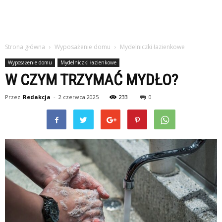
Strona główna
Wyposażenie domu
Mydelniczki łazienkowe
Wyposażenie domu
Mydelniczki łazienkowe
W CZYM TRZYMAĆ MYDŁO?
Przez
Redakcja
-
2 czerwca 2025
233
0