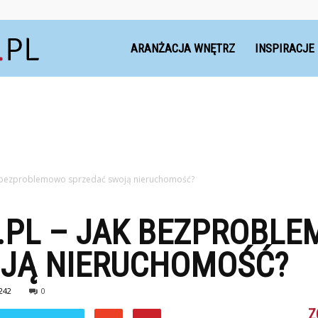
Dekoteria.pl
ARANŻACJA WNĘTRZ
INSPIRACJE
k bezproblemowo sprzedać swoją nieruchomość?
.PL – JAK BEZPROBL
JĄ NIERUCHOMOŚĆ?
242
0
Z