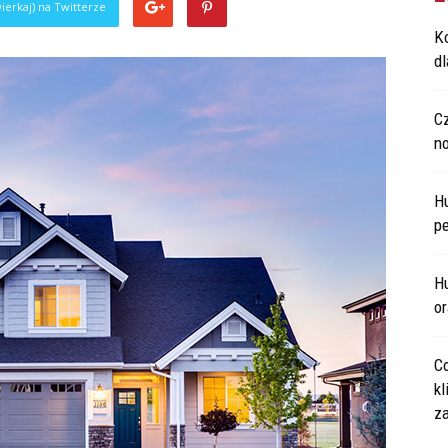
ierkaj) na Twitterze
Ko
d
C
n
H
p
Hu
o
Co
kl
za