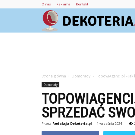
O nas
Reklama
Kontakt
Strona główna
Domorady
TopowiAgenci.pl – Ja
Domorady
TOPOWIAGENCI
SPRZEDAĆ SWO
Przez
Redakcja Dekoteria.pl
-
1 września 2024