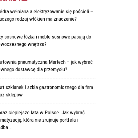
łdra wełniana a elektryzowanie się pościeli –
laczego rodzaj włókien ma znaczenie?
zy sosnowe łóżka i meble sosnowe pasują do
owoczesnego wnętrza?
urtownia pneumatyczna Martech – jak wybrać
ewnego dostawcę dla przemysłu?
rt szklanek i szkła gastronomicznego dla firm
raz sklepów
raz cieplejsze lata w Polsce. Jak wybrać
imatyzację, która nie zrujnuje portfela i
dba...