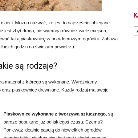
K
dzieci. Można nazwać, że jest to najczęściej oblegane
Ka
e jest zbyt droga, nie wymaga również wiele miejsca,
ntować taką piaskownicę w przydomowym ogródku. Zabawa
ługich godzin na świeżym powietrzu.
akie są rodzaje?
 na materiał z którego są wykonane. Wyróżniamy
 oraz piaskownice drewniane. Każdy rodzaj ma swoje
Piaskownice wykonane z tworzywa sztucznego
, są
bardzo popularne już od jakiegoś czasu. Czemu?
Ponieważ idealnie pasują do niewielkich ogrodów,
rozmiar takiej piaskownicy jest mały, dodatkowo są