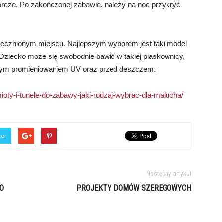
órcze. Po zakończonej zabawie, należy na noc przykryć
necznionym miejscu. Najlepszym wyborem jest taki model
 Dziecko może się swobodnie bawić w takiej piaskownicy,
nym promieniowaniem UV oraz przed deszczem.
mioty-i-tunele-do-zabawy-jaki-rodzaj-wybrac-dla-malucha/
ter
Następny artykuł
O
PROJEKTY DOMÓW SZEREGOWYCH