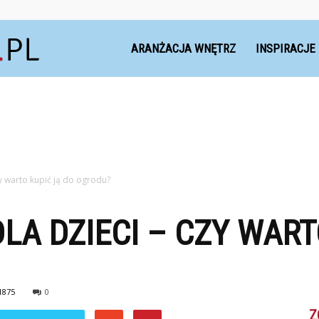
Dekoteria.pl
ARANŻACJA WNĘTRZ
INSPIRACJE
zy warto kupić ją do ogrodu?
LA DZIECI – CZY WART
1875
0
Z