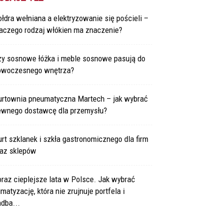
łdra wełniana a elektryzowanie się pościeli –
laczego rodzaj włókien ma znaczenie?
zy sosnowe łóżka i meble sosnowe pasują do
owoczesnego wnętrza?
urtownia pneumatyczna Martech – jak wybrać
ewnego dostawcę dla przemysłu?
rt szklanek i szkła gastronomicznego dla firm
raz sklepów
raz cieplejsze lata w Polsce. Jak wybrać
imatyzację, która nie zrujnuje portfela i
dba...