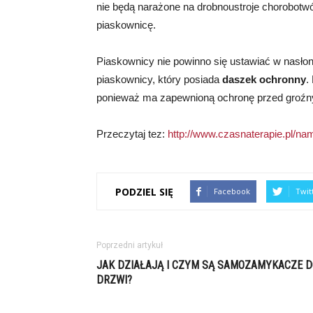
nie będą narażone na drobnoustroje chorobotw
piaskownicę.
Piaskownicy nie powinno się ustawiać w nasło
piaskownicy, który posiada
daszek ochronny
.
ponieważ ma zapewnioną ochronę przed groź
Przeczytaj tez:
http://www.czasnaterapie.pl/na
PODZIEL SIĘ
Facebook
Twit
Poprzedni artykuł
JAK DZIAŁAJĄ I CZYM SĄ SAMOZAMYKACZE D
DRZWI?