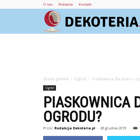
O nas
Reklama
Kontakt
Strona główna
Ogród
Piaskownica dla dzieci – c
Ogród
PIASKOWNICA D
OGRODU?
Przez
Redakcja Dekoteria.pl
-
28 grudnia 2019