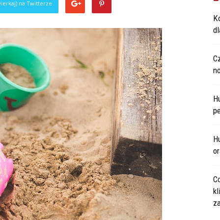
ierkaj) na Twitterze
Ko
d
C
n
H
p
Hu
o
Co
kl
za