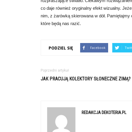
rozpraszające światło. Ciekawym rozwiązaniem je
co daje również oryginalny efekt wizualny. Jeż
nim, z żarówką skierowana w dół. Pamiętajmy o
które będą nas razić.
PODZIEL SIĘ
Facebook
Twit
Poprzedni artykuł
JAK PRACUJĄ KOLEKTORY SŁONECZNE ZIMĄ?
REDAKCJA DEKOTERIA.PL