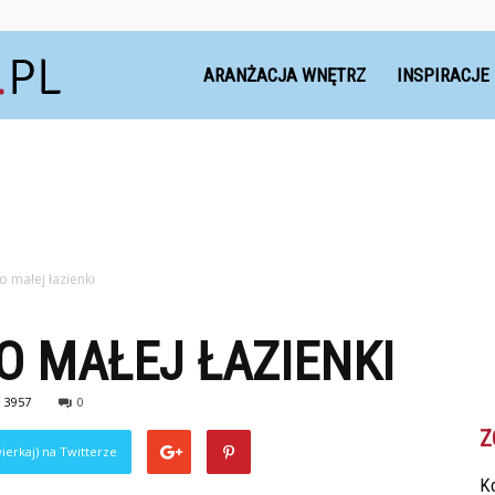
Dekoteria.pl
ARANŻACJA WNĘTRZ
INSPIRACJE
o małej łazienki
O MAŁEJ ŁAZIENKI
3957
0
Z
ierkaj) na Twitterze
Ko