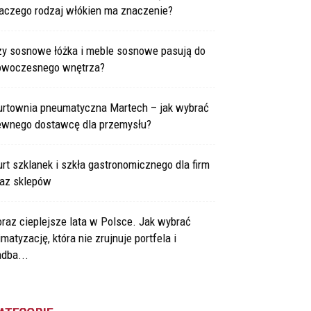
laczego rodzaj włókien ma znaczenie?
zy sosnowe łóżka i meble sosnowe pasują do
owoczesnego wnętrza?
urtownia pneumatyczna Martech – jak wybrać
ewnego dostawcę dla przemysłu?
rt szklanek i szkła gastronomicznego dla firm
raz sklepów
raz cieplejsze lata w Polsce. Jak wybrać
imatyzację, która nie zrujnuje portfela i
dba...