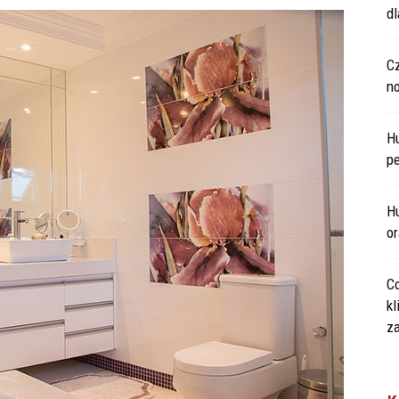
d
C
n
H
p
Hu
o
Co
kl
za