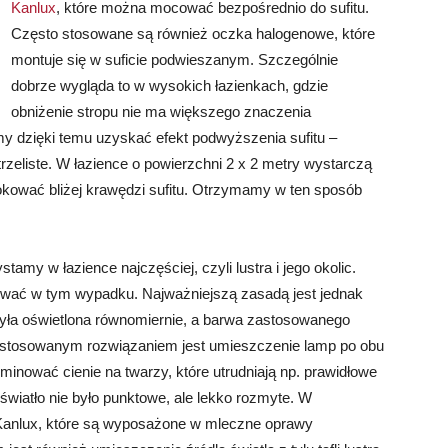
Kanlux
, które można mocować bezpośrednio do sufitu.
Często stosowane są również oczka halogenowe, które
montuje się w suficie podwieszanym. Szczególnie
dobrze wygląda to w wysokich łazienkach, gdzie
obniżenie stropu nie ma większego znaczenia
y dzięki temu uzyskać efekt podwyższenia sufitu –
rzeliste. W łazience o powierzchni 2 x 2 metry wystarczą
okować bliżej krawędzi sufitu. Otrzymamy w ten sposób
tamy w łazience najczęściej, czyli lustra i jego okolic.
ować w tym wypadku. Najważniejszą zasadą jest jednak
była oświetlona równomiernie, a barwa zastosowanego
iej stosowanym rozwiązaniem jest umieszczenie lamp po obu
minować cienie na twarzy, które utrudniają np. prawidłowe
światło nie było punktowe, ale lekko rozmyte. W
y Kanlux, które są wyposażone w mleczne oprawy