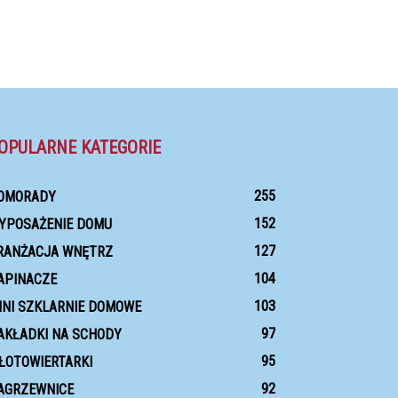
OPULARNE KATEGORIE
255
OMORADY
152
YPOSAŻENIE DOMU
127
RANŻACJA WNĘTRZ
104
APINACZE
103
INI SZKLARNIE DOMOWE
97
AKŁADKI NA SCHODY
95
ŁOTOWIERTARKI
92
AGRZEWNICE