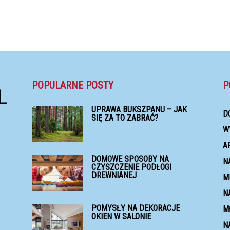
POPULARNE POSTY
P
UPRAWA BUKSZPANU – JAK
D
SIĘ ZA TO ZABRAĆ?
W
A
DOMOWE SPOSOBY NA
N
CZYSZCZENIE PODŁOGI
DREWNIANEJ
M
N
POMYSŁY NA DEKORACJE
M
OKIEN W SALONIE
N