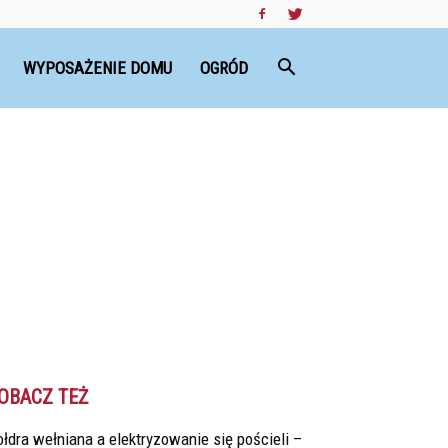
WYPOSAŻENIE DOMU
OGRÓD
OBACZ TEŻ
łdra wełniana a elektryzowanie się pościeli –