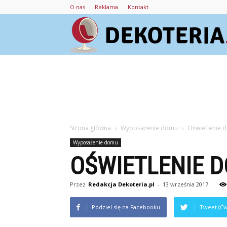
O nas
Reklama
Kontakt
Strona główna
Wyposażenie domu
Oświetlenie d
Wyposażenie domu
OŚWIETLENIE D
Przez
Redakcja Dekoteria.pl
-
13 września 2017
Podziel się na Facebooku
Tweet (Ćw