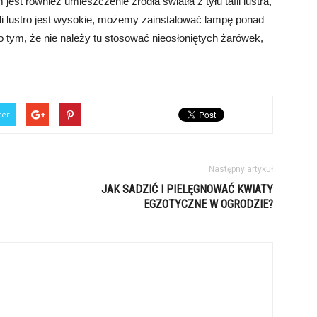
st również umieszczenie źródła światła z tyłu tafli lustra,
eli lustro jest wysokie, możemy zainstalować lampę ponad
 tym, że nie należy tu stosować nieosłoniętych żarówek,
ter
Następny artykuł
JAK SADZIĆ I PIELĘGNOWAĆ KWIATY
EGZOTYCZNE W OGRODZIE?