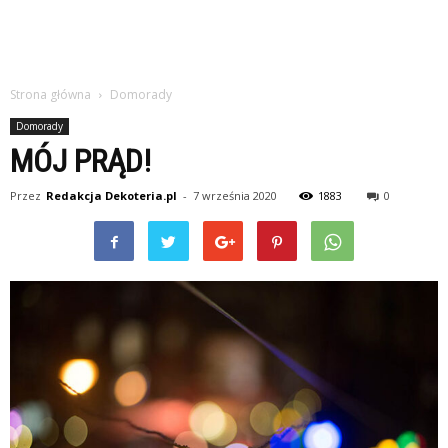
Strona główna
Domorady
Domorady
MÓJ PRĄD!
Przez
Redakcja Dekoteria.pl
-
7 września 2020
1883
0