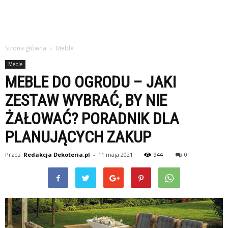
Strona główna
Meble
Meble
MEBLE DO OGRODU – JAKI
ZESTAW WYBRAĆ, BY NIE
ŻAŁOWAĆ? PORADNIK DLA
PLANUJĄCYCH ZAKUP
Przez
Redakcja Dekoteria.pl
-
11 maja 2021
944
0