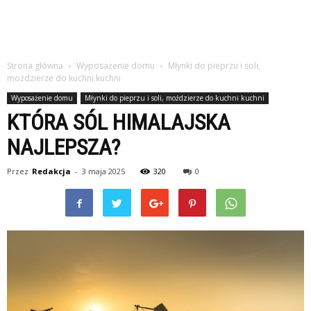
Strona główna
Wyposażenie domu
Młynki do pieprzu i soli,
moździerze do kuchni kuchni
Wyposażenie domu
Młynki do pieprzu i soli, moździerze do kuchni kuchni
KTÓRA SÓL HIMALAJSKA
NAJLEPSZA?
Przez
Redakcja
-
3 maja 2025
320
0