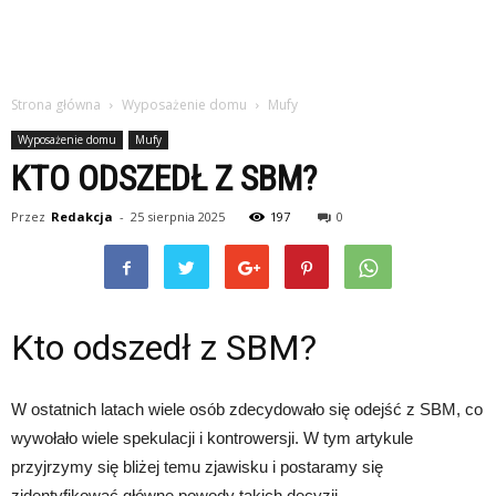
Strona główna
Wyposażenie domu
Mufy
Wyposażenie domu
Mufy
KTO ODSZEDŁ Z SBM?
Przez
Redakcja
-
25 sierpnia 2025
197
0
Kto odszedł z SBM?
W ostatnich latach wiele osób zdecydowało się odejść z SBM, co
wywołało wiele spekulacji i kontrowersji. W tym artykule
przyjrzymy się bliżej temu zjawisku i postaramy się
zidentyfikować główne powody takich decyzji.