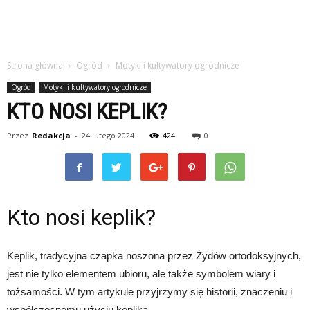
Strona główna
Ogród
Motyki i kultywatory ogrodnicze
Ogród
Motyki i kultywatory ogrodnicze
KTO NOSI KEPLIK?
Przez
Redakcja
-
24 lutego 2024
424
0
Kto nosi keplik?
Keplik, tradycyjna czapka noszona przez Żydów ortodoksyjnych,
jest nie tylko elementem ubioru, ale także symbolem wiary i
tożsamości. W tym artykule przyjrzymy się historii, znaczeniu i
współczesnemu użyciu keplika.