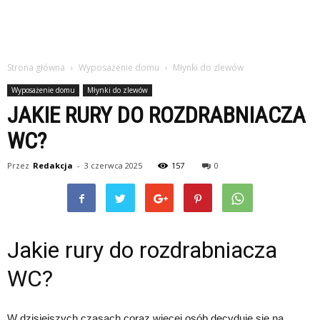
Strona główna
Wyposażenie domu
Młynki do zlewów
Wyposażenie domu
Młynki do zlewów
JAKIE RURY DO ROZDRABNIACZA
WC?
Przez
Redakcja
-
3 czerwca 2025
157
0
Jakie rury do rozdrabniacza
WC?
W dzisiejszych czasach coraz więcej osób decyduje się na