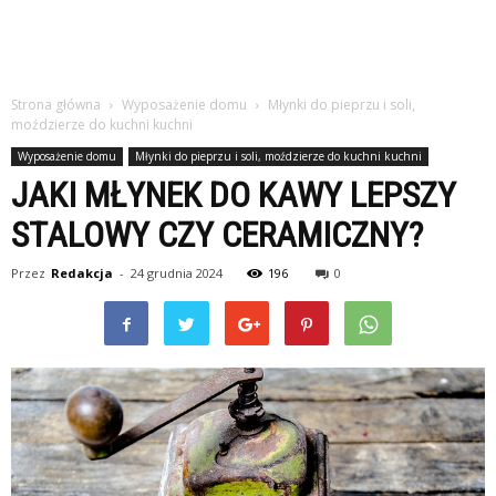
Strona główna
Wyposażenie domu
Młynki do pieprzu i soli,
moździerze do kuchni kuchni
Wyposażenie domu
Młynki do pieprzu i soli, moździerze do kuchni kuchni
JAKI MŁYNEK DO KAWY LEPSZY
STALOWY CZY CERAMICZNY?
Przez
Redakcja
-
24 grudnia 2024
196
0