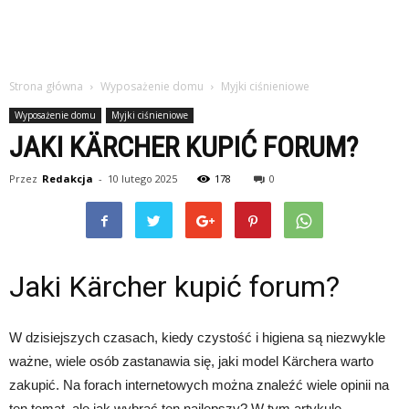
Strona główna
Wyposażenie domu
Myjki ciśnieniowe
Wyposażenie domu
Myjki ciśnieniowe
JAKI KÄRCHER KUPIĆ FORUM?
Przez
Redakcja
-
10 lutego 2025
178
0
Jaki Kärcher kupić forum?
W dzisiejszych czasach, kiedy czystość i higiena są niezwykle
ważne, wiele osób zastanawia się, jaki model Kärchera warto
zakupić. Na forach internetowych można znaleźć wiele opinii na
ten temat, ale jak wybrać ten najlepszy? W tym artykule