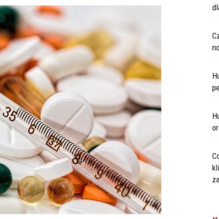
d
C
n
H
p
Hu
o
Co
kl
za