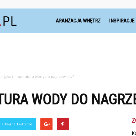
Dekoteria.pl
ARANŻACJA WNĘTRZ
INSPIRACJE
Jaka temperatura wody do nagrzewnicy?
TURA WODY DO NAGRZ
Z
ierkaj) na Twitterze
Ko