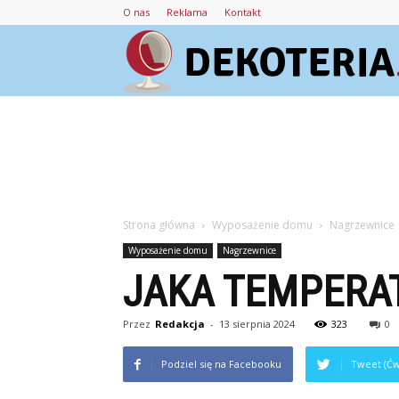
O nas
Reklama
Kontakt
Strona główna
Wyposażenie domu
Nagrzewnice
Wyposażenie domu
Nagrzewnice
JAKA TEMPERA
Przez
Redakcja
-
13 sierpnia 2024
323
0
Podziel się na Facebooku
Tweet (Ćw