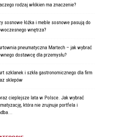
laczego rodzaj włókien ma znaczenie?
zy sosnowe łóżka i meble sosnowe pasują do
owoczesnego wnętrza?
urtownia pneumatyczna Martech – jak wybrać
ewnego dostawcę dla przemysłu?
rt szklanek i szkła gastronomicznego dla firm
raz sklepów
raz cieplejsze lata w Polsce. Jak wybrać
imatyzację, która nie zrujnuje portfela i
dba...