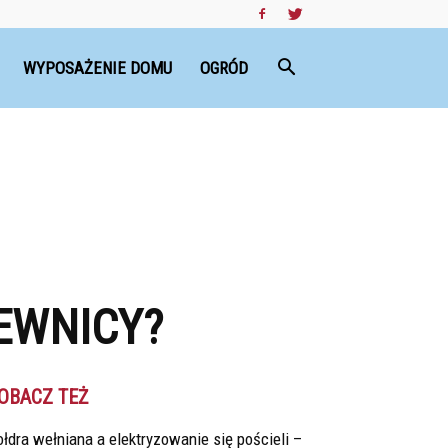
WYPOSAŻENIE DOMU
OGRÓD
EWNICY?
OBACZ TEŻ
łdra wełniana a elektryzowanie się pościeli –