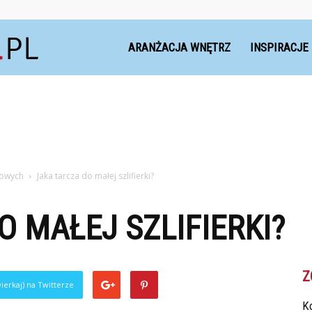
Dekoteria.pl
ARANŻACJA WNĘTRZ
INSPIRACJE
ątowych
Jaka tarcza do małej szlifierki?
O MAŁEJ SZLIFIERKI?
Z
ierkaj) na Twitterze
Ko