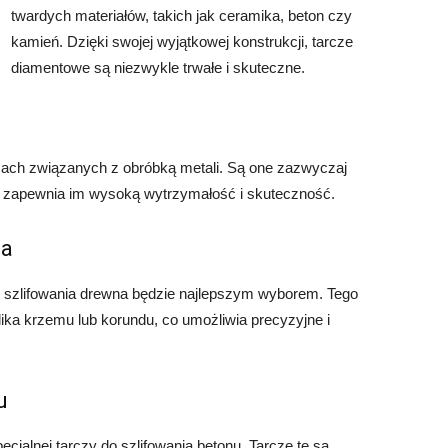
twardych materiałów, takich jak ceramika, beton czy
kamień. Dzięki swojej wyjątkowej konstrukcji, tarcze
diamentowe są niezwykle trwałe i skuteczne.
acach związanych z obróbką metali. Są one zazwyczaj
co zapewnia im wysoką wytrzymałość i skuteczność.
na
o szlifowania drewna będzie najlepszym wyborem. Tego
ika krzemu lub korundu, co umożliwia precyzyjne i
u
jalnej tarczy do szlifowania betonu. Tarcze te są