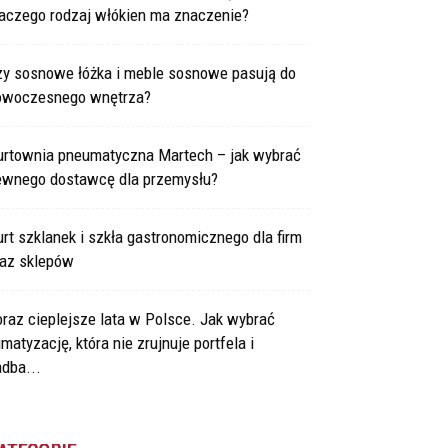
laczego rodzaj włókien ma znaczenie?
zy sosnowe łóżka i meble sosnowe pasują do
owoczesnego wnętrza?
urtownia pneumatyczna Martech – jak wybrać
ewnego dostawcę dla przemysłu?
rt szklanek i szkła gastronomicznego dla firm
raz sklepów
raz cieplejsze lata w Polsce. Jak wybrać
imatyzację, która nie zrujnuje portfela i
dba...