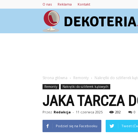
O nas
Reklama
Kontakt
Strona główna
Remonty
Nakrętki do szlifierek k
Remonty
Nakrętki do szlifierek kątowych
JAKA TARCZA D
Przez
Redakcja
-
11 czerwca 2025
202
0
Podziel się na Facebooku
Tweet (Ćw