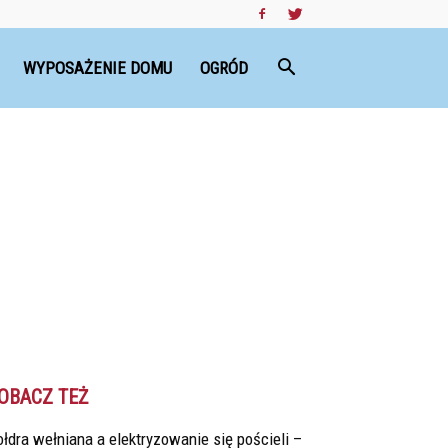
WYPOSAŻENIE DOMU
OGRÓD
OBACZ TEŻ
łdra wełniana a elektryzowanie się pościeli –