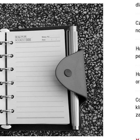
d
C
n
H
p
Hu
o
Co
kl
za