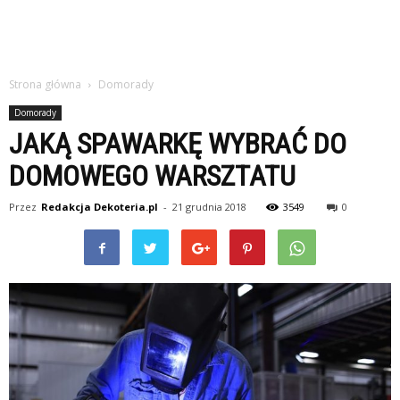
Strona główna
Domorady
Domorady
JAKĄ SPAWARKĘ WYBRAĆ DO
DOMOWEGO WARSZTATU
Przez
Redakcja Dekoteria.pl
-
21 grudnia 2018
3549
0