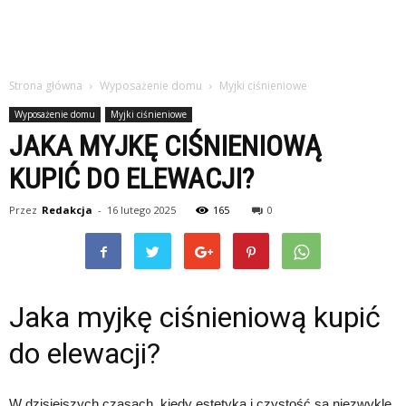
Strona główna
Wyposażenie domu
Myjki ciśnieniowe
Wyposażenie domu
Myjki ciśnieniowe
JAKA MYJKĘ CIŚNIENIOWĄ
KUPIĆ DO ELEWACJI?
Przez
Redakcja
-
16 lutego 2025
165
0
Jaka myjkę ciśnieniową kupić
do elewacji?
W dzisiejszych czasach, kiedy estetyka i czystość są niezwykle