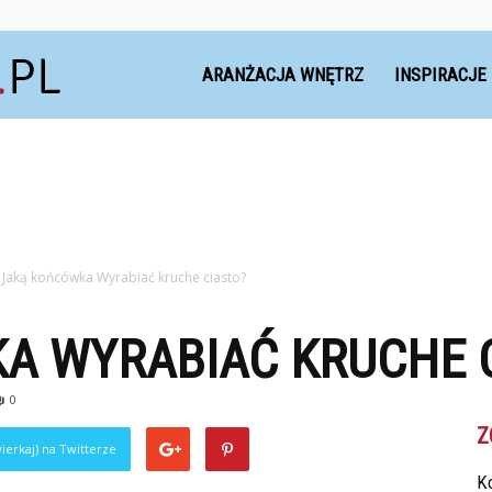
Dekoteria.pl
ARANŻACJA WNĘTRZ
INSPIRACJE
Jaką końcówka Wyrabiać kruche ciasto?
A WYRABIAĆ KRUCHE 
0
Z
ierkaj) na Twitterze
Ko