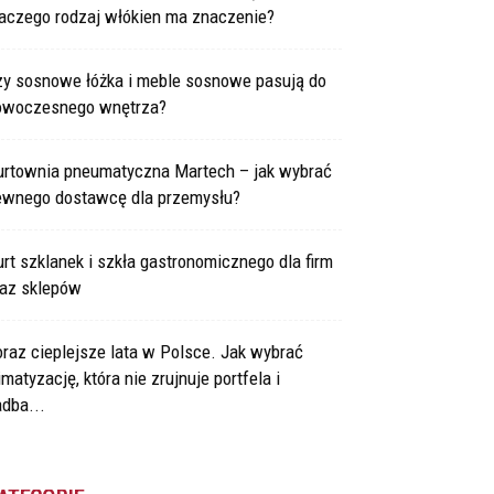
laczego rodzaj włókien ma znaczenie?
zy sosnowe łóżka i meble sosnowe pasują do
owoczesnego wnętrza?
urtownia pneumatyczna Martech – jak wybrać
ewnego dostawcę dla przemysłu?
rt szklanek i szkła gastronomicznego dla firm
raz sklepów
raz cieplejsze lata w Polsce. Jak wybrać
imatyzację, która nie zrujnuje portfela i
dba...