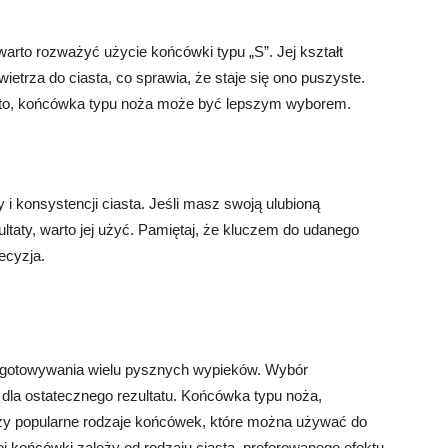
 warto rozważyć użycie końcówki typu „S”. Jej kształt
ietrza do ciasta, co sprawia, że staje się ono puszyste.
iasto, końcówka typu noża może być lepszym wyborem.
i konsystencji ciasta. Jeśli masz swoją ulubioną
ltaty, warto jej użyć. Pamiętaj, że kluczem do udanego
ecyzja.
zygotowywania wielu pysznych wypieków. Wybór
la ostatecznego rezultatu. Końcówka typu noża,
trzy popularne rodzaje końcówek, które można używać do
j końcówki zależy od rodzaju ciasta, preferowanego efektu