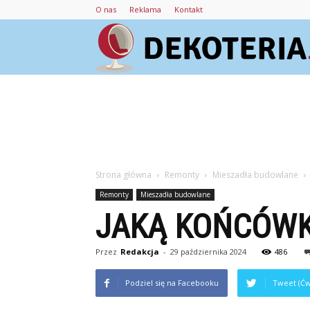
O nas
Reklama
Kontakt
Strona główna
Remonty
Mieszadła budowlane
Remonty
Mieszadła budowlane
JAKĄ KOŃCÓWK
Przez
Redakcja
-
29 października 2024
486
Podziel się na Facebooku
Tweet (Ćw