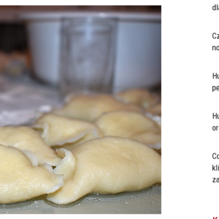
d
C
n
H
p
Hu
o
Co
kl
za