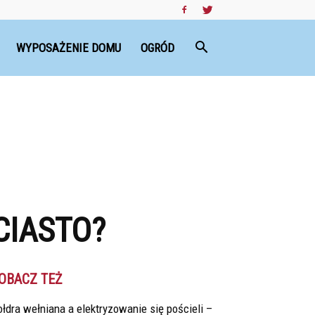
WYPOSAŻENIE DOMU
OGRÓD
CIASTO?
OBACZ TEŻ
łdra wełniana a elektryzowanie się pościeli –